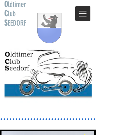
O
ldtimer
C
lub
S
EEDORF